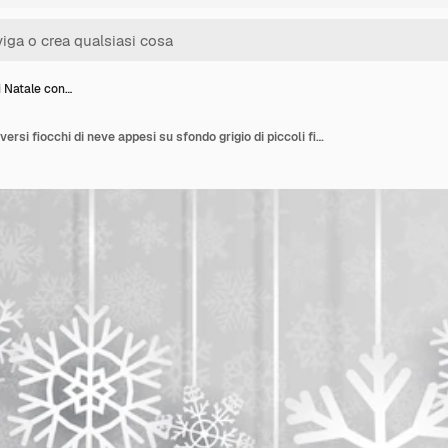
i Natale con…
Sfondo di Natale con diversi fiocchi di neve appesi su sfondo grigio di piccoli fiocchi di neve