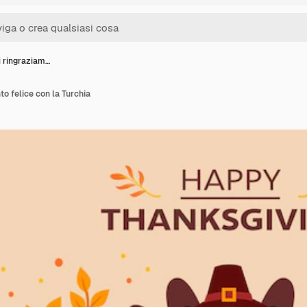
i ringraziam…
o felice con la Turchia