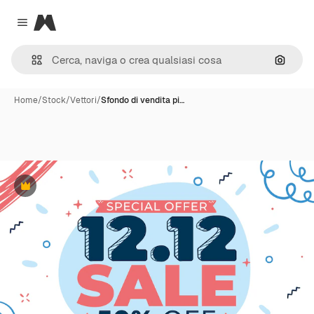
Magnific
Close menu
Cerca 
Home
/
Stock
/
Vettori
/
Sfondo di vendita pi…
Premium