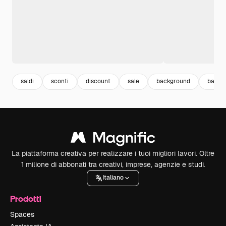
saldi
sconti
discount
sale
background
backg
La piattaforma creativa per realizzare i tuoi migliori lavori. Oltre
1 milione di abbonati tra creativi, imprese, agenzie e studi.
Italiano
Prodotti
Spaces