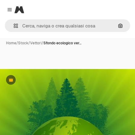
Magnific
Close menu
Cerca 
Home
/
Stock
/
Vettori
/
Sfondo ecologico ver…
Premium