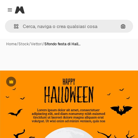
Magnific
Close menu
Cerca 
Home
/
Stock
/
Vettori
/
Sfondo festa di Hall…
Premium