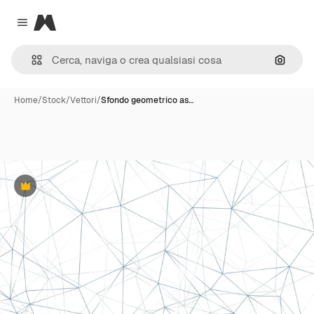
Magnific
Close menu
Cerca 
Home
/
Stock
/
Vettori
/
Sfondo geometrico as…
Premium