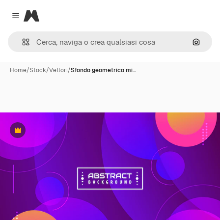
Magnific
Close menu
Cerca 
Home
/
Stock
/
Vettori
/
Sfondo geometrico mi…
Premium