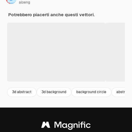
aloeng
Potrebbero piacerti anche questi vettori.
3d abstract
3d background
background circle
abstract