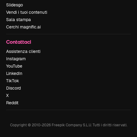
Slidesgo
Vendi i tuoi contenuti
Sala stampa
Cerchi magnific.ai
Contattaci
Assistenza clienti
Instagram
YouTube
LinkedIn
TikTok
Discord
X
Reddit
Copyright © 2010-
2026
Freepik Company S.L.U.
Tutti i diritti riservati
.