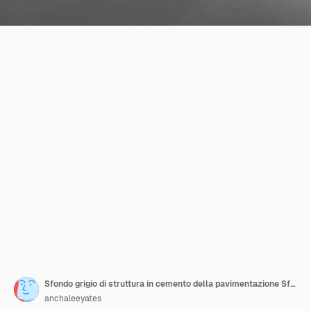
Sfondo grigio di struttura in cemento della pavimentazione Sfondo 3D vettoriale di superficie della stanza della parete di cemento grigio con motivo a trama incrinato Sfondo banner per concetti di design loft
anchaleeyates