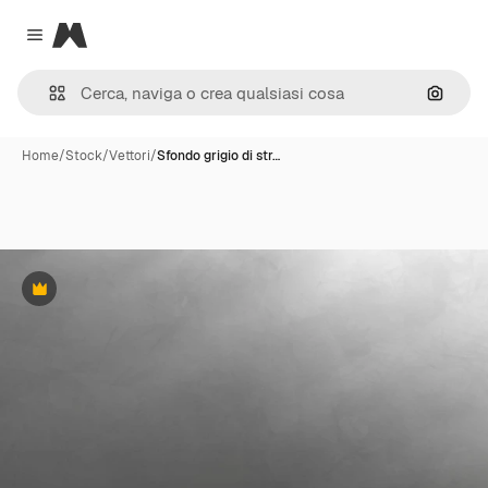
Magnific
Close menu
Cerca 
Home
/
Stock
/
Vettori
/
Sfondo grigio di str…
Premium