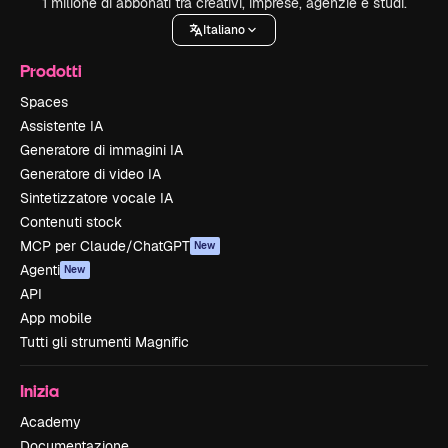
1 milione di abbonati tra creativi, imprese, agenzie e studi.
Italiano
Prodotti
Spaces
Assistente IA
Generatore di immagini IA
Generatore di video IA
Sintetizzatore vocale IA
Contenuti stock
MCP per Claude/ChatGPT
New
Agenti
New
API
App mobile
Tutti gli strumenti Magnific
Inizia
Academy
Documentazione