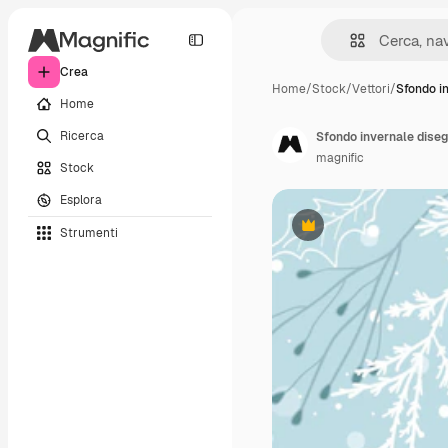
Crea
Home
/
Stock
/
Vettori
/
Sfondo i
Home
Ricerca
Sfondo invernale dise
magnific
Stock
Esplora
Strumenti
Premium