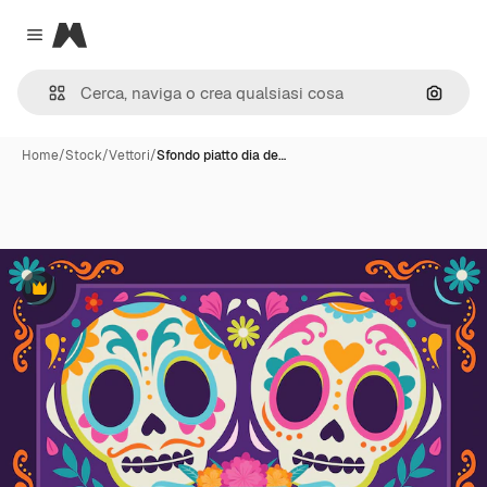
Magnific
Close menu
Cerca 
Home
/
Stock
/
Vettori
/
Sfondo piatto dia de…
Premium