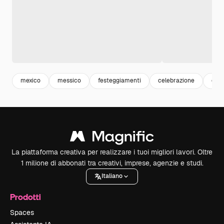
mexico
messico
festeggiamenti
celebrazione
cele
La piattaforma creativa per realizzare i tuoi migliori lavori. Oltre
1 milione di abbonati tra creativi, imprese, agenzie e studi.
Italiano
Prodotti
Spaces