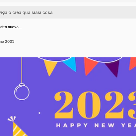
iatto nuovo …
nno 2023