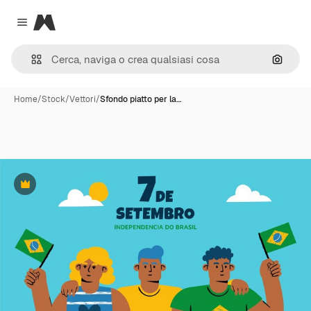
Magnific
Close menu
Cerca 
Home
/
Stock
/
Vettori
/
Sfondo piatto per la…
Premium