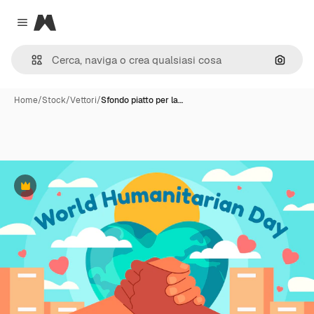
Magnific
Close menu
Cerca 
Home
/
Stock
/
Vettori
/
Sfondo piatto per la…
Premium