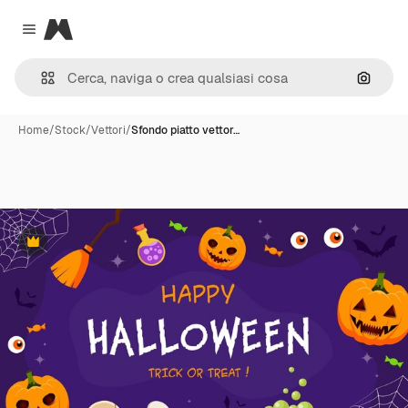
Magnific
Close menu
Cerca 
Home
/
Stock
/
Vettori
/
Sfondo piatto vettor…
Premium