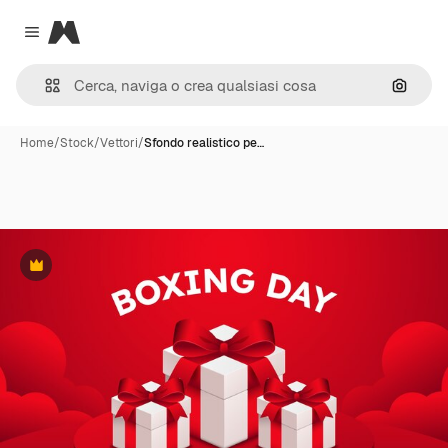
Magnific
Close menu
Cerca 
Home
/
Stock
/
Vettori
/
Sfondo realistico pe…
Premium