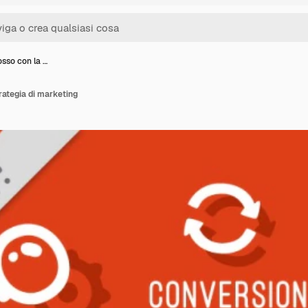
sso con la …
rategia di marketing