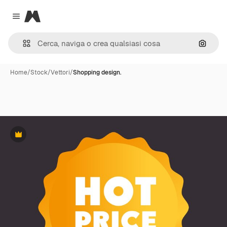
Magnific
Close menu
Cerca 
Home
/
Stock
/
Vettori
/
Shopping design.
Premium