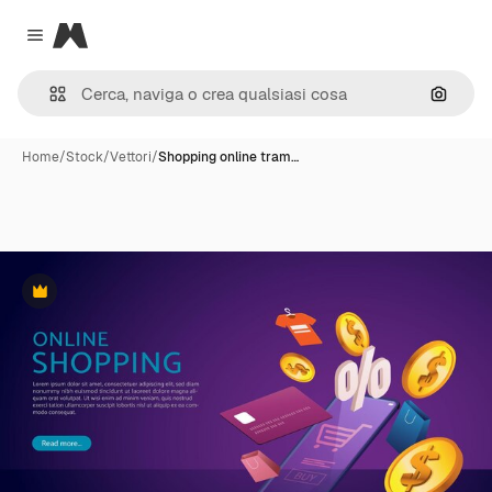
Magnific
Close menu
Cerca 
Home
/
Stock
/
Vettori
/
Shopping online tram…
Premium