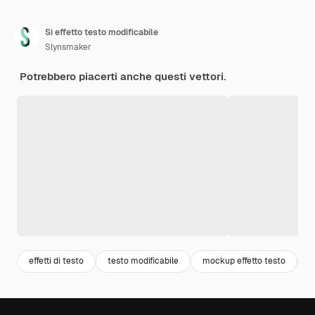
Sì effetto testo modificabile
Slynsmaker
Potrebbero piacerti anche questi vettori.
effetti di testo
testo modificabile
mockup effetto testo
t