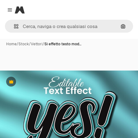
Magnific
Close menu
Cerca 
Home
/
Stock
/
Vettori
/
Sì effetto testo mod…
Premium