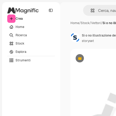
Crea
Home
/
Stock
/
Vettori
/
Sì o no i
Home
Ricerca
Sì o no illustrazione d
storyset
Stock
Esplora
Strumenti
Premium