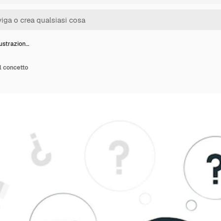
llustrazion…
el concetto