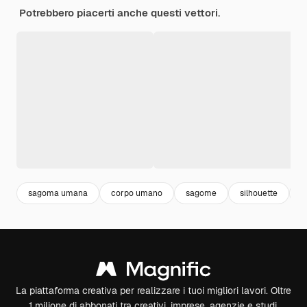
Potrebbero piacerti anche questi vettori.
sagoma umana
corpo umano
sagome
silhouette
c
La piattaforma creativa per realizzare i tuoi migliori lavori. Oltre
1 milione di abbonati tra creativi, imprese, agenzie e studi.