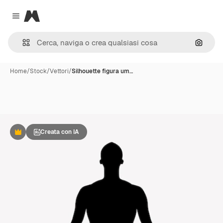
Magnific
Close menu
Cerca 
Home
/
Stock
/
Vettori
/
Silhouette figura um…
Creata con IA
Premium