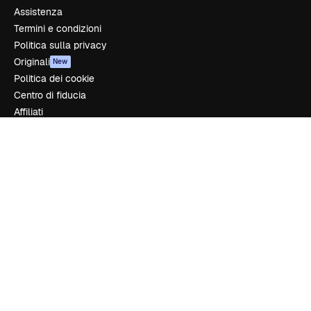
Assistenza
Termini e condizioni
Politica sulla privacy
Originali
New
Politica dei cookie
Centro di fiducia
Affiliati
Aziende
Azienda
Prezzi
Chi siamo
Recensioni
Lavora con noi
Cerca tendenze
Blog
Eventi
Slidesgo