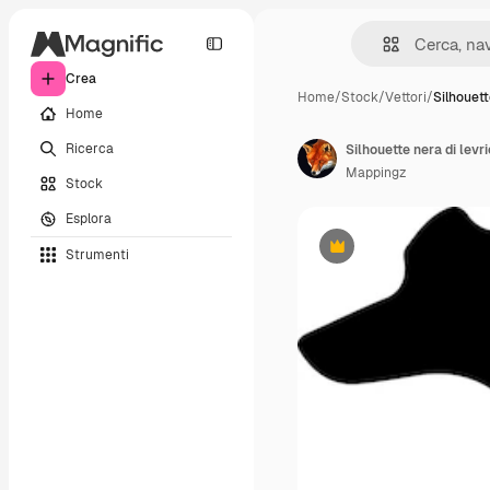
Crea
Home
/
Stock
/
Vettori
/
Silhouett
Home
Ricerca
Silhouette nera di lev
Mappingz
Stock
Esplora
Strumenti
Premium