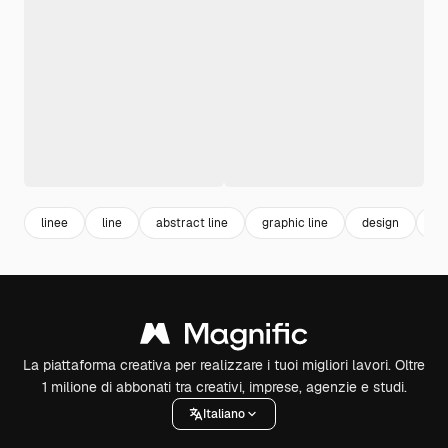
linee
line
abstract line
graphic line
design
og
La piattaforma creativa per realizzare i tuoi migliori lavori. Oltre
1 milione di abbonati tra creativi, imprese, agenzie e studi.
Italiano