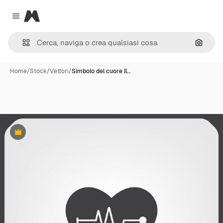
Magnific
Close menu
Cerca 
Home
/
Stock
/
Vettori
/
Simbolo del cuore Il…
Premium