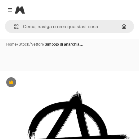
Magnific
Close menu
Cerca 
Home
/
Stock
/
Vettori
/
Simbolo di anarchia …
Premium