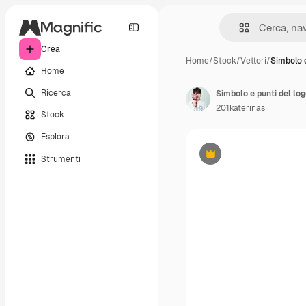
Crea
Home
/
Stock
/
Vettori
/
Simbolo e
Home
Ricerca
Simbolo e punti del lo
201katerinas
Stock
Esplora
Strumenti
Premium