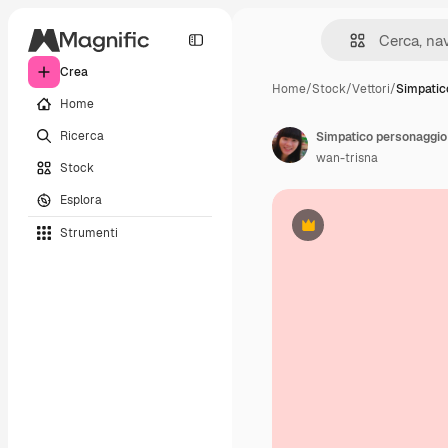
Crea
Home
/
Stock
/
Vettori
/
Simpatic
Home
Ricerca
Simpatico personaggio
wan-trisna
Stock
Esplora
Strumenti
Premium