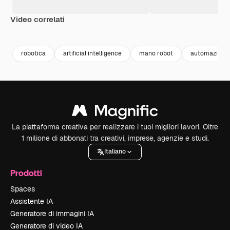
Video correlati
Premium
Premium
Premium
Premium
robotica
artificial intelligence
mano robot
automazione
La piattaforma creativa per realizzare i tuoi migliori lavori. Oltre
1 milione di abbonati tra creativi, imprese, agenzie e studi.
Italiano
Prodotti
Spaces
Assistente IA
Generatore di immagini IA
Generatore di video IA