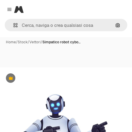
Magnific
Close menu
Cerca 
Home
/
Stock
/
Vettori
/
Simpatico robot cybo…
Premium