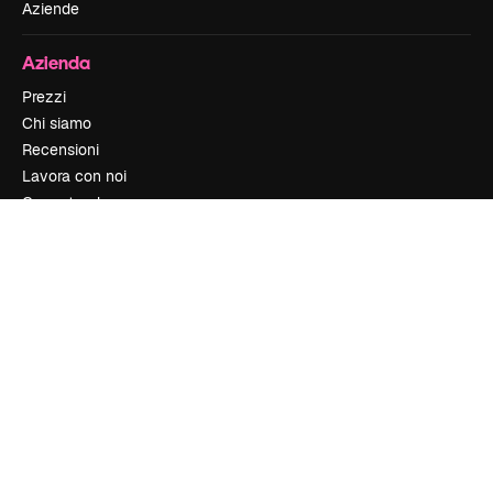
Aziende
Azienda
Prezzi
Chi siamo
Recensioni
Lavora con noi
Cerca tendenze
Blog
Eventi
Slidesgo
Vendi i tuoi contenuti
Sala stampa
Cerchi magnific.ai
Contattaci
Assistenza clienti
Instagram