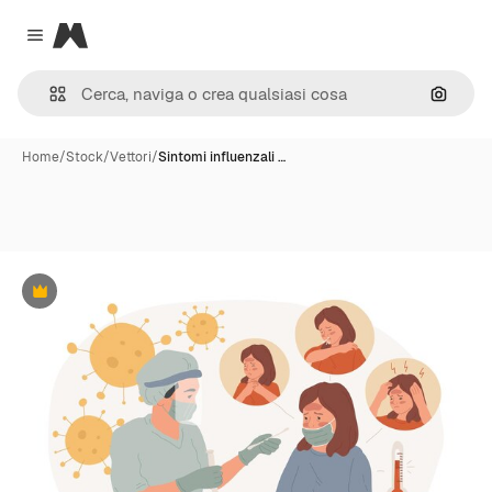
Magnific
Close menu
Cerca 
Home
/
Stock
/
Vettori
/
Sintomi influenzali …
Premium