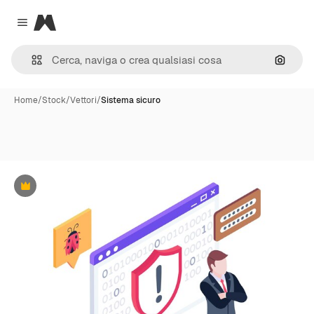
Magnific
Close menu
Cerca 
Home
/
Stock
/
Vettori
/
Sistema sicuro
Premium