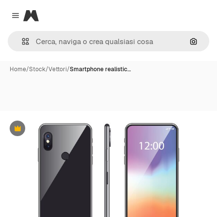
Magnific
Close menu
Cerca 
Home
/
Stock
/
Vettori
/
Smartphone realistic…
Premium