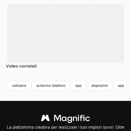
Video correlati
Premium
Premium
Premium
Premium
cellulare
schermo telefono
app
dispositivi
app mob
La piattaforma creativa per realizzare i tuoi migliori lavori. Oltre