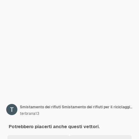
Smistamento dei rifiuti Smistamento dei rifiuti per il riciclaggio Smistamento dei rifiuti Contenitori per il riciclaggio Diversi tipi di spazzatura carta plastica vetro organico Illustrazione vettoriale piatta moderna
terbrana13
Potrebbero piacerti anche questi vettori.