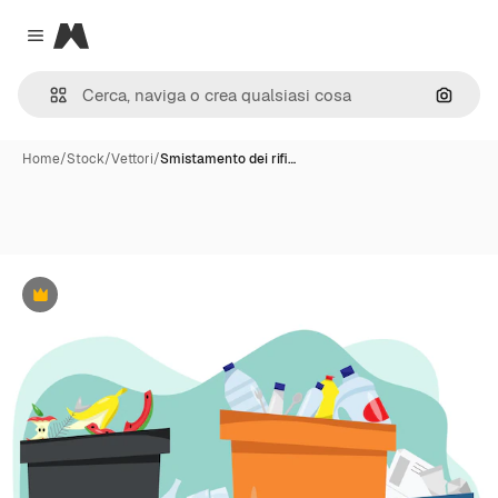
Magnific
Close menu
Cerca 
Home
/
Stock
/
Vettori
/
Smistamento dei rifi…
Premium