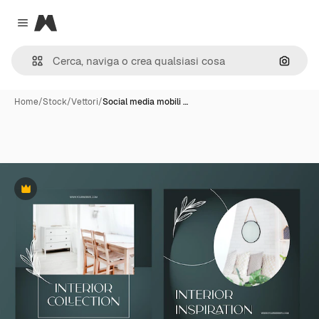
Magnific
Close menu
Cerca 
Home
/
Stock
/
Vettori
/
Social media mobili …
Premium