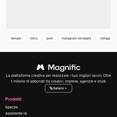
temple
story
post
instagram template
instagram s
La piattaforma creativa per realizzare i tuoi migliori lavori. Oltre
1 milione di abbonati tra creativi, imprese, agenzie e studi.
Italiano
Prodotti
Spaces
Assistente IA