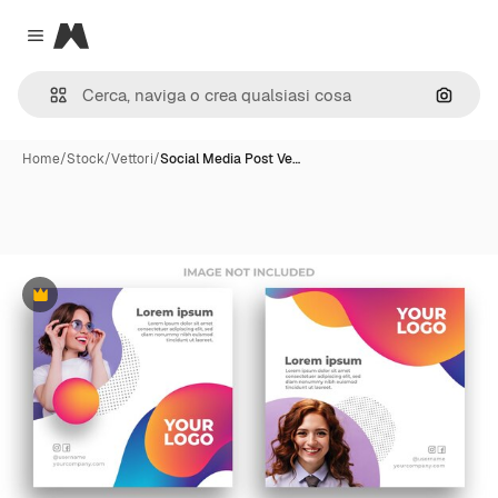
Magnific
Close menu
Cerca 
Home
/
Stock
/
Vettori
/
Social Media Post Ve…
Premium