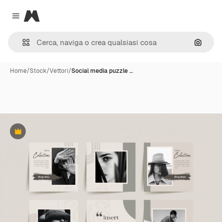
Magnific
Close menu
Cerca 
Home
/
Stock
/
Vettori
/
Social media puzzle …
Premium