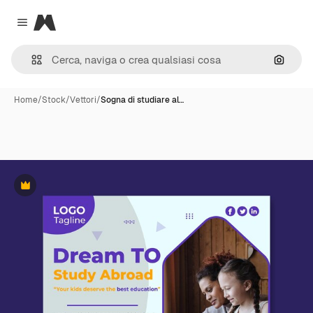
Magnific
Close menu
Cerca 
Home
/
Stock
/
Vettori
/
Sogna di studiare al…
Premium