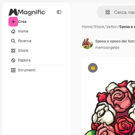
Crea
Home
/
Stock
/
Vettori
/
Sposa e 
Home
Ricerca
Sposa e sposo del fume
memoangeles
Stock
Esplora
Strumenti
Premium