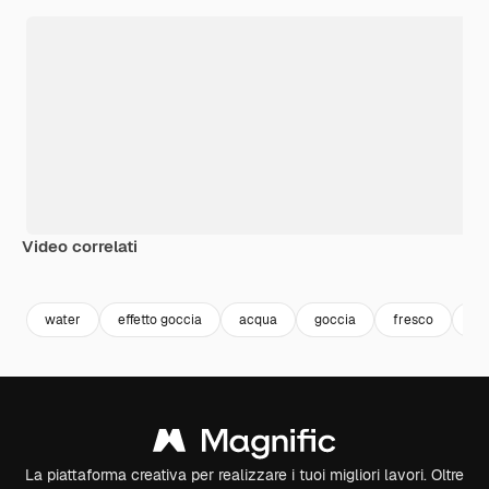
Video correlati
Premium
Premium
Premium
Premium
water
effetto goccia
acqua
goccia
fresco
liq
La piattaforma creativa per realizzare i tuoi migliori lavori. Oltre