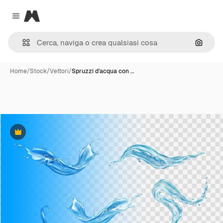
Magnific
Close menu
Cerca 
Home
/
Stock
/
Vettori
/
Spruzzi d'acqua con …
Premium