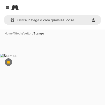
Magnific
Close menu
Cerca 
Home
/
Stock
/
Vettori
/
Stampa
Premium