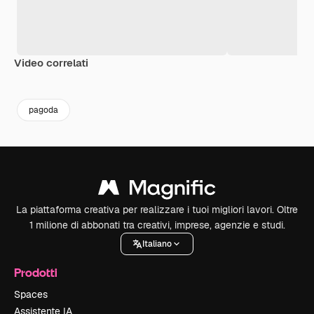
Video correlati
Premium
Premium
Premium
Premium
Generato da
pagoda
La piattaforma creativa per realizzare i tuoi migliori lavori. Oltre
1 milione di abbonati tra creativi, imprese, agenzie e studi.
Italiano
Prodotti
Spaces
Assistente IA