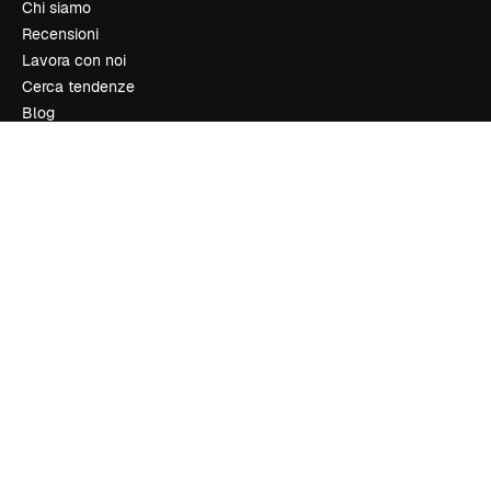
Chi siamo
Recensioni
Lavora con noi
Cerca tendenze
Blog
Eventi
Slidesgo
Vendi i tuoi contenuti
Sala stampa
Cerchi magnific.ai
Contattaci
Assistenza clienti
Instagram
YouTube
LinkedIn
TikTok
Discord
X