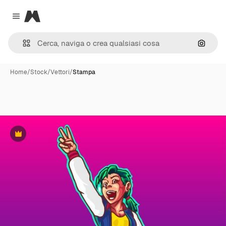
Magnific
Close menu
Cerca 
Home
/
Stock
/
Vettori
/
Stampa
Premium