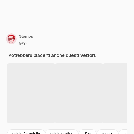
Stampa
gagu
Potrebbero piacerti anche questi vettori.
calcio femminile
calcio grafico
tifosi
soccer
calcio