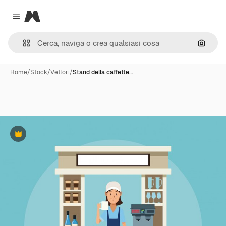
Magnific
Close menu
Cerca 
Home
/
Stock
/
Vettori
/
Stand della caffette…
Premium