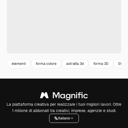
elementi
forma colore
astratta 3d
forma 3D
Stella
La piattaforma creativa per realizzare i tuoi migliori lavori. Oltre
1 milione di abbonati tra creativi, imprese, agenzie e studi.
Italiano