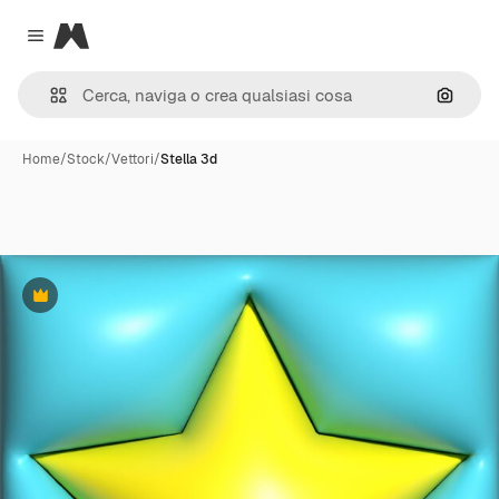
Magnific
Close menu
Cerca 
Home
/
Stock
/
Vettori
/
Stella 3d
Premium