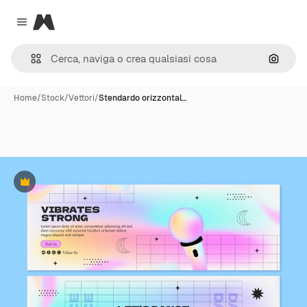
Magnific
Close menu
Cerca 
Home
/
Stock
/
Vettori
/
Stendardo orizzontal…
Premium