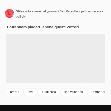
Stile carta amore del giorno di San Valentino, palloncino sorvolando nuvola con cuore galleggiante sul cielo, coppia luna di miele
belliely
Potrebbero piacerti anche questi vettori.
amore
love
cuori rosa
san valentino
romanticismo