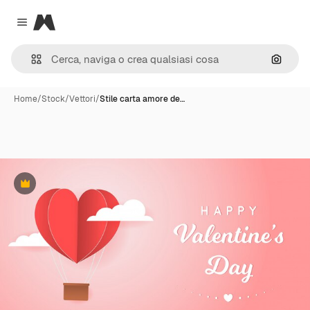
Magnific
Close menu
Cerca 
Home
/
Stock
/
Vettori
/
Stile carta amore de…
Premium