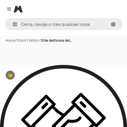
Magnific
Close menu
Cerca 
Home
/
Stock
/
Vettori
/
Stile dell'icona del…
Premium