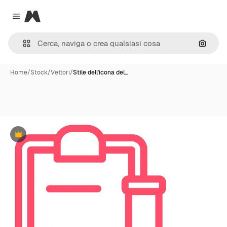
Magnific
Close menu
Cerca 
Home
/
Stock
/
Vettori
/
Stile dell'icona del…
Premium