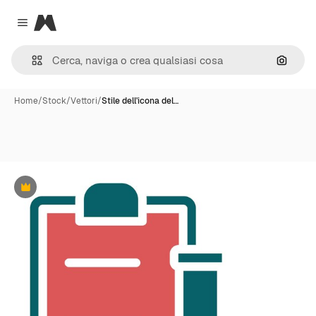
Magnific
Close menu
Cerca 
Home
/
Stock
/
Vettori
/
Stile dell'icona del…
Premium