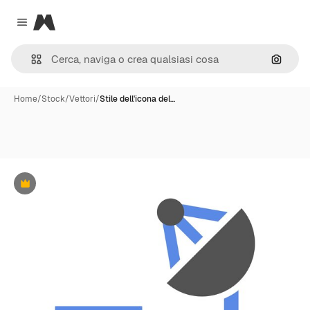
Magnific
Close menu
Cerca 
Home
/
Stock
/
Vettori
/
Stile dell'icona del…
Premium