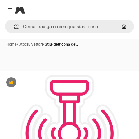
Magnific
Close menu
Cerca 
Home
/
Stock
/
Vettori
/
Stile dell'icona del…
Premium