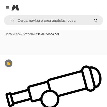
Magnific
Close menu
Cerca 
Home
/
Stock
/
Vettori
/
Stile dell'icona del…
Premium