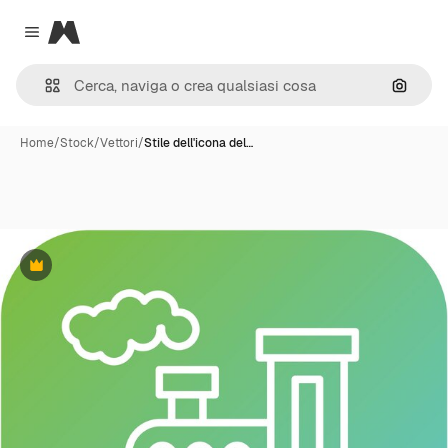
Magnific
Close menu
Cerca 
Home
/
Stock
/
Vettori
/
Stile dell'icona del…
Premium